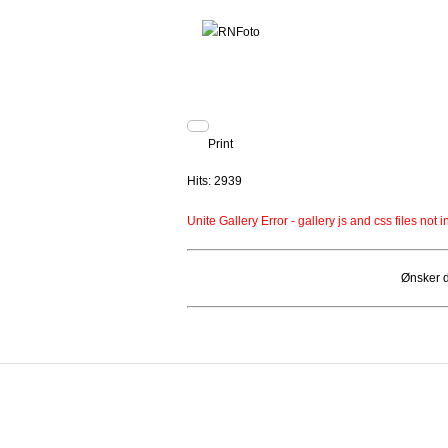
Print
Hits: 2939
Unite Gallery Error - gallery js and css files not 
Ønsker d